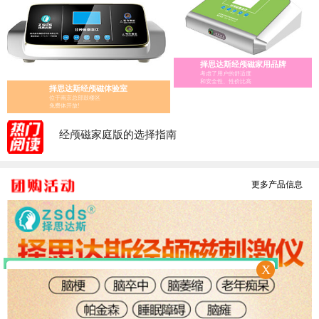
择思达斯经颅磁家用品牌
考虑了用户的舒适度
和安全性、性价比高
择思达斯经颅磁体验室
位于南京总部鼓楼区
免费体开放!
经颅磁家庭版的选择指南
经颅磁 家用——择思达斯经颅磁家用品牌
经颅磁刺激治疗仪怎么辨别真假?
医用经颅磁和家用经颅磁刺激仪的区别
更多产品信息
择思达斯经颅磁刺激仪常见问答
南京择思达斯经颅磁市场价格多少
孩子抽动症用经颅磁治疗和吃药哪个效果好
X