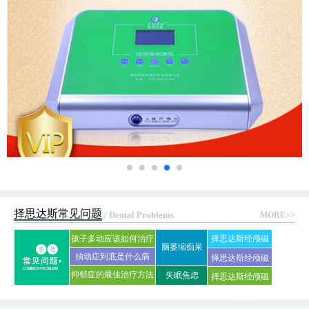
择思达斯常见问题
/ Dental Problems
MORE>>
孩子多动应该如何治疗
择思达斯经颅磁
脑萎缩痴呆
抽动症到底是什么病
刺激仪常见问答
择思达斯经颅磁
抑郁症的最佳治疗方法
失眠焦虑
择思达斯经颅磁
家用品牌
是什么?
市场价格