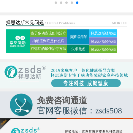
择思达斯常见问题
/ Dental Problems
MORE>>
孩子多动应该如何治疗
择思达斯经颅磁
脑萎缩痴呆
抽动症到底是什么病
刺激仪常见问答
择思达斯经颅磁
抑郁症的最佳治疗方法
失眠焦虑
择思达斯经颅磁
家用品牌
是什么?
市场价格
免费咨询通道
官网客服微信：zsds508