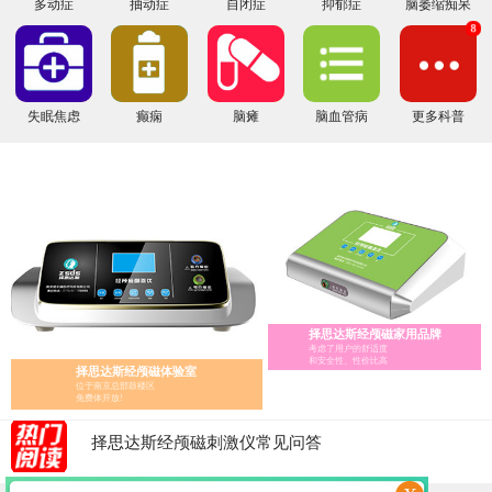
多动症
抽动症
自闭症
抑郁症
脑萎缩痴呆
8
失眠焦虑
癫痫
脑瘫
脑血管病
更多科普
择思达斯经颅磁家用品牌
经颅磁家庭版的选择指南
考虑了用户的舒适度
和安全性、性价比高
择思达斯经颅磁体验室
经颅磁 家用——择思达斯经颅磁家用品牌
位于南京总部鼓楼区
经颅磁刺激治疗仪怎么辨别真假?
免费体开放!
医用经颅磁和家用经颅磁刺激仪的区别
择思达斯经颅磁刺激仪常见问答
南京择思达斯经颅磁市场价格多少
孩子抽动症用经颅磁治疗和吃药哪个效果好