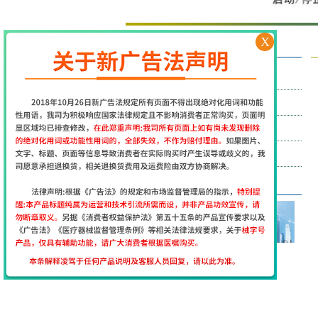
X
导航菜单
NAVIGATION MENU
抽动症
多动症
自闭症
抑郁症
联系方式
CONTACTS
官网微信：zsds508
地址：经颅磁刺激仪生产厂家