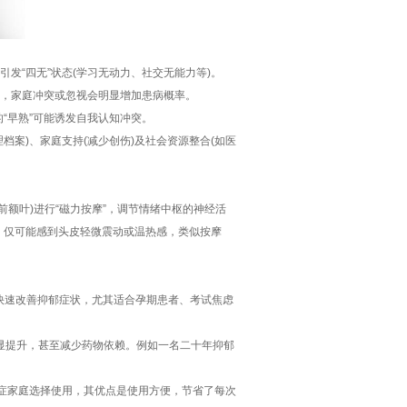
发“四无”状态(学习无动力、社交无能力等)。
，家庭冲突或忽视会明显增加患病概率。
“早熟”可能诱发自我认知冲突。
档案)、家庭支持(减少创伤)及社会资源整合(如医
额叶)进行“磁力按摩”，调节情绪中枢的神经活
痛，仅可能感到头皮轻微震动或温热感，类似按摩
快速改善抑郁症状，尤其适合孕期患者、考试焦虑
明显提升，甚至减少药物依赖。例如一名二十年抑郁
家庭选择使用，其优点是使用方便，节省了每次