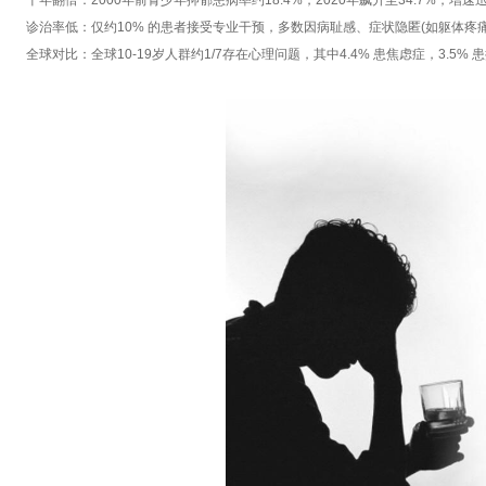
十年翻倍：2000年前青少年抑郁患病率约18.4%，2020年飙升至34.7%，增速
诊治率低：仅约10% 的患者接受专业干预，多数因病耻感、症状隐匿(如躯体疼痛
全球对比：全球10-19岁人群约1/7存在心理问题，其中4.4% 患焦虑症，3.5