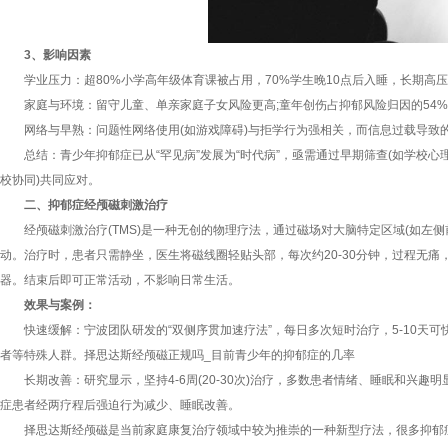
3、影响因素
学业压力：超80%小学高年级体育课被占用，70%学生晚10点后入睡，长期高压引
家庭与环境：留守儿童、单亲家庭子女风险更高;童年创伤占抑郁风险归因的54%
网络与早熟：问题性网络使用(如游戏障碍)与拒学行为强相关，而信息过载导致的
总结：青少年抑郁症已从“罕见病”发展为“时代病”，亟需通过早期筛查(如学校心理
校协同)共同应对。
二、抑郁症经颅磁刺激治疗
经颅磁刺激治疗(TMS)是一种无创的物理疗法，通过磁场对大脑特定区域(如左侧前
动。治疗时，患者只需静坐，医生将磁线圈轻贴头部，每次约20-30分钟，过程无
器。结束后即可正常活动，不影响日常生活。
效果与案例：
快速缓解：宁波团队研发的“双侧序贯加速疗法”，每日多次短时治疗，5-10天可
者等特殊人群。择思达斯经颅磁正规吗_目前青少年的抑郁症的几率
长期改善：研究显示，坚持4-6周(20-30次)治疗，多数患者情绪、睡眠和兴趣
症患者经两疗程后强迫行为减少、睡眠改善。
择思达斯经颅磁是当前家庭康复治疗领域中较为推崇的一种新型疗法，很多抑郁症