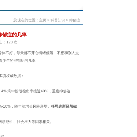
您现在的位置：
主页
>
科普知识
>
抑郁症
抑郁症的几率
点击：128 次
身体不好，每天都不开心情绪低落，不想和别人交
青少年的抑郁症的几率
多项权威数据：
7.4%;高中阶段检出率接近40%，重度抑郁达
%-10%，随年龄增长风险递增。
择思达斯经颅磁
遗传敏感性、社会压力等因素相关。