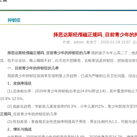
抑郁症
择思达斯经颅磁正规吗_目前青少年的
作者：admin 发布于：2026-01-29 15:07 
择思达斯经颅磁正规吗_目前青少年的抑郁症的几率
我的孩子今年上高二了，他
流，也不出去玩，晚上睡眠不好，白天也不想睡觉，去检查说是抑郁症，想知道目前
一、目前青少年的抑郁症的几率
我国青少年抑郁症发病率呈现明显上升趋势，已成为严峻的公共卫生问题。综合
1、发病率现状
(1).总体检出率：2020年青少年抑郁检出率达24.6%(即近1/4)，其中重度抑郁占
10.9%-12.5%。
(2).低龄化趋势：学龄前儿童发病率约0.3%，小学儿童约2%，青少年阶段升至5
正规吗
_目前青少年的抑郁症的几率
(3).性别差异：青春期后女性患病率明显高于男性，男女比例约为1:2，可能与
2、增长与挑战