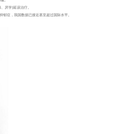
迅猛。
、厌学)延误治疗。
% 患抑郁症，我国数据已接近甚至超过国际水平。