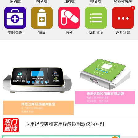
多动症
抽动症
自闭症
抑郁症
脑萎缩痴呆
8
失眠焦虑
癫痫
脑瘫
脑血管病
更多科普
择思达斯经颅磁家用品牌
考虑了用户的舒适度
和安全性、性价比高
择思达斯经颅磁体验室
经颅磁家庭版的选择指南
位于南京总部鼓楼区
经颅磁 家用——择思达斯经颅磁家用品牌
免费体开放!
经颅磁刺激治疗仪怎么辨别真假?
医用经颅磁和家用经颅磁刺激仪的区别
择思达斯经颅磁刺激仪常见问答
南京择思达斯经颅磁市场价格多少