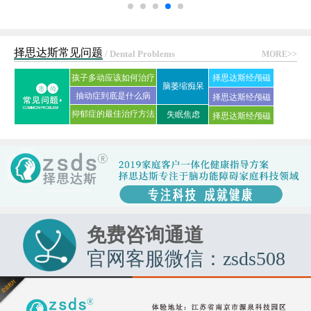
择思达斯常见问题
/ Dental Problems
MORE>>
孩子多动应该如何治疗
择思达斯经颅磁
脑萎缩痴呆
抽动症到底是什么病
刺激仪常见问答
择思达斯经颅磁
抑郁症的最佳治疗方法
失眠焦虑
择思达斯经颅磁
家用品牌
是什么?
市场价格
免费咨询通道
官网客服微信：zsds508