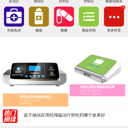
多动症
抽动症
自闭症
抑郁症
脑萎缩痴呆
8
失眠焦虑
癫痫
脑瘫
脑血管病
更多科普
经颅磁家庭版的选择指南
经颅磁 家用——择思达斯经颅磁家用品牌
择思达斯经颅磁家用品牌
经颅磁刺激治疗仪怎么辨别真假?
考虑了用户的舒适度
和安全性、性价比高
择思达斯经颅磁体验室
医用经颅磁和家用经颅磁刺激仪的区别
位于南京总部鼓楼区
择思达斯经颅磁刺激仪常见问答
免费体开放!
南京择思达斯经颅磁市场价格多少
孩子抽动症用经颅磁治疗和吃药哪个效果好