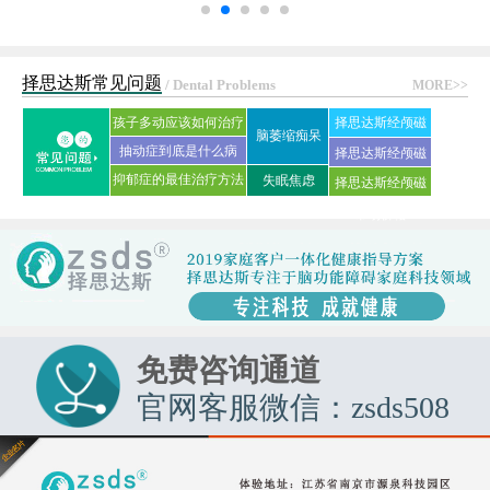
择思达斯常见问题
/ Dental Problems
MORE>>
孩子多动应该如何治疗
择思达斯经颅磁
脑萎缩痴呆
抽动症到底是什么病
刺激仪常见问答
择思达斯经颅磁
抑郁症的最佳治疗方法
失眠焦虑
择思达斯经颅磁
家用品牌
是什么?
市场价格
免费咨询通道
官网客服微信：zsds508